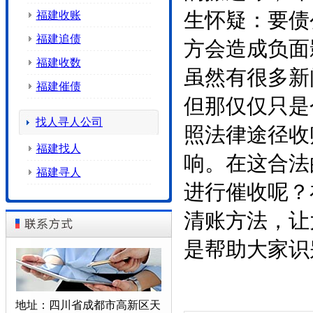
福建收账
生怀疑：要债
福建追债
方会造成负面
福建收数
虽然有很多新
福建催债
但那仅仅只是
找人寻人公司
照法律途径收
福建找人
响。在这合法
福建寻人
进行催收呢？
清账方法，让
是帮助大家识
地址：四川省成都市高新区天