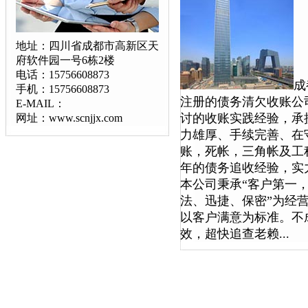
地址：四川省成都市高新区天
府软件园一号6栋2楼
电话：15756608873
成
手机：15756608873
注册的债务清欠收账公
E-MAIL：
讨的收账实践经验，承
网址：www.scnjjx.com
力雄厚、手续完善、在
账，死帐，三角帐及工
年的债务追收经验，实
本公司秉承“客户第一，
法、迅捷、保密”为经
以客户满意为标准。不
效，超快追查老赖...