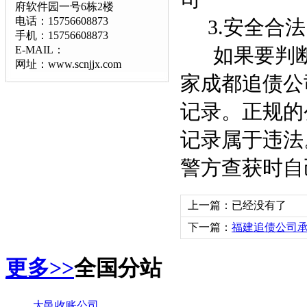
府软件园一号6栋2楼
电话：15756608873
3.安全合法
手机：15756608873
E-MAIL：
如果要判断
网址：www.scnjjx.com
家成都追债公
记录。正规的
记录属于违法
警方查获时自
上一篇：已经没有了
下一篇：
福建追债公司
更多>>
全国分站
大邑收账公司