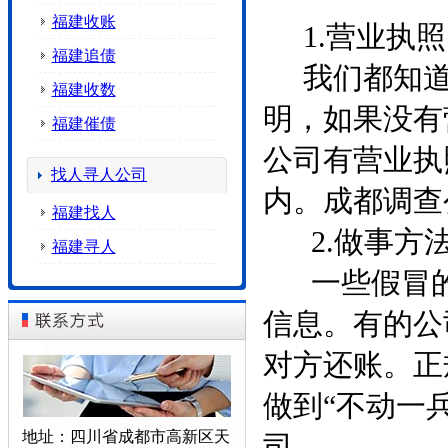
福建收账
1.营业执照
福建追债
我们都知道
福建收数
明，如果没有
福建催债
公司有营业执
找人寻人公司
内。成都调查
福建找人
2.做事方
福建寻人
一些假冒的
信息。有的公
对方还账。正
做到“不动一
地址：四川省成都市高新区天
司