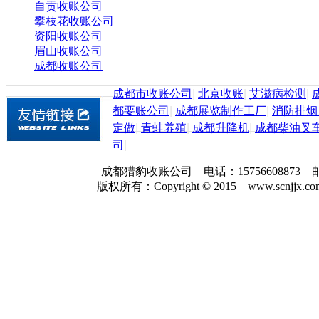
自贡收账公司
攀枝花收账公司
资阳收账公司
眉山收账公司
成都收账公司
成都市收账公司
|
北京收账
|
艾滋病检测
|
都要账公司
|
成都展览制作工厂
|
消防排烟
定做
|
青蛙养殖
|
成都升降机
|
成都柴油叉
司
|
成都猎豹收账公司 电话：157566088
版权所有：Copyright © 2015 www.scnjjx.