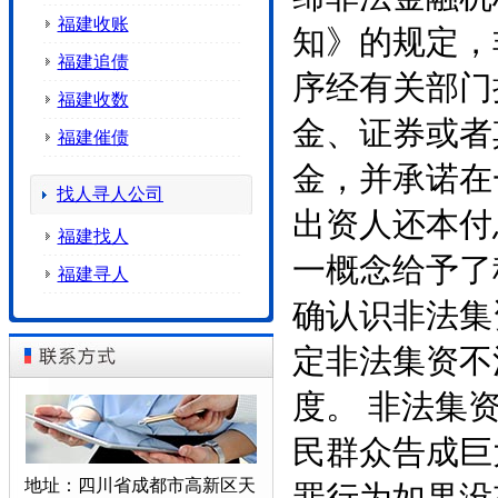
福建收账
知》的规定，
福建追债
序经有关部门
福建收数
金、证券或者
福建催债
金，并承诺在
找人寻人公司
出资人还本付
福建找人
一概念给予了
福建寻人
确认识非法集
定非法集资不
度。 非法集
民群众告成巨
地址：四川省成都市高新区天