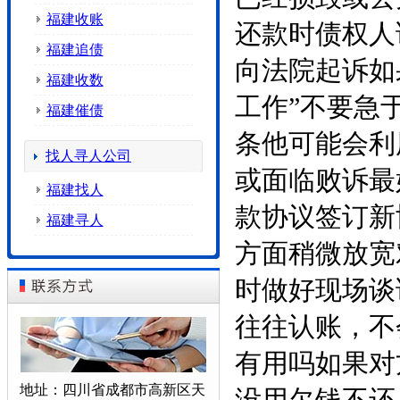
福建收账
还款时债权人
福建追债
向法院起诉如
福建收数
工作”不要急
福建催债
条他可能会利
找人寻人公司
或面临败诉最
福建找人
款协议签订新
福建寻人
方面稍微放宽
时做好现场谈
往往认账，不
有用吗如果对
地址：四川省成都市高新区天