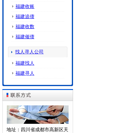
福建收账
福建追债
福建收数
福建催债
找人寻人公司
福建找人
福建寻人
地址：四川省成都市高新区天