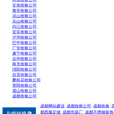
甘孜收账公司
雅安收账公司
凉山收账公司
乐山收账公司
内江收账公司
宜宾收账公司
泸州收账公司
巴中收账公司
广安收账公司
遂宁收账公司
达州收账公司
南充收账公司
绵阳收账公司
自贡收账公司
攀枝花收账公司
资阳收账公司
眉山收账公司
成都收账公司
成都网站建设
|
成都收账公司
|
成都收账
|
都西服定做
|
成都包装厂
|
成都不绣钢装饰