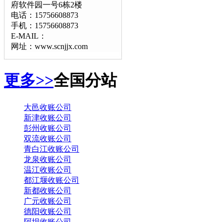
府软件园一号6栋2楼
电话：15756608873
手机：15756608873
E-MAIL：
网址：www.scnjjx.com
更多>>
全国分站
大邑收账公司
新津收账公司
彭州收账公司
双流收账公司
青白江收账公司
龙泉收账公司
温江收账公司
都江堰收账公司
新都收账公司
广元收账公司
德阳收账公司
阿坝收账公司